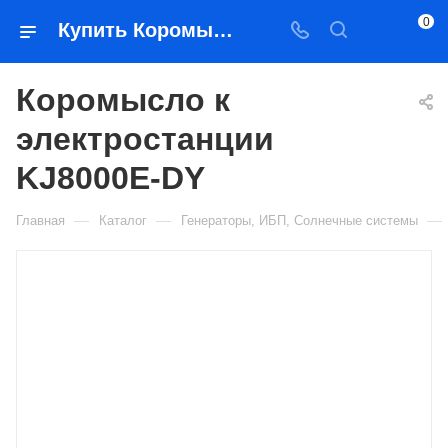
0
Купить Коромысло к электростанции KJ8000E-DY в Якутске — цена, характеристики, подбор | Востоктехторг
Коромысло к
электростанции
KJ8000E-DY
—
—
—
Главная
Каталог
Генераторы, ИБП, Солнечные системы