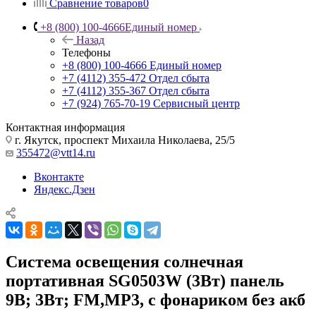
Сравнение товаров
0
+8 (800) 100-4666
Единый номер
Назад
Телефоны
+8 (800) 100-4666
Единый номер
+7 (4112) 355-472
Отдел сбыта
+7 (4112) 355-367
Отдел сбыта
+7 (924) 765-70-19
Сервисный центр
Контактная информация
г. Якутск, проспект Михаила Николаева, 25/5
355472@vtt14.ru
Вконтакте
Яндекс.Дзен
Система освещения солнечная
портативная SG0503W (3Вт) панель
9В; 3Вт; FM,MP3, с фонариком без акб