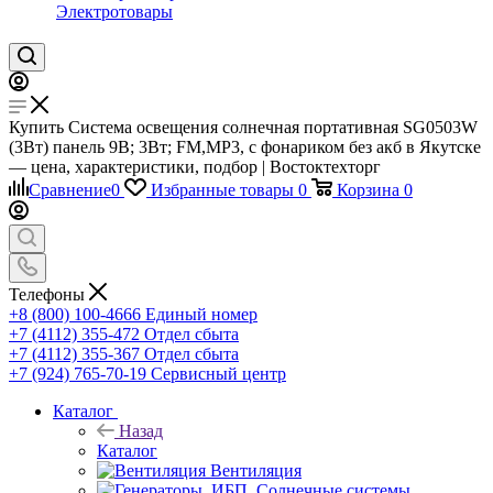
Электротовары
Купить Система освещения солнечная портативная SG0503W
(3Вт) панель 9В; 3Вт; FM,MP3, с фонариком без акб в Якутске
— цена, характеристики, подбор | Востоктехторг
Сравнение
0
Избранные товары
0
Корзина
0
Телефоны
+8 (800) 100-4666
Единый номер
+7 (4112) 355-472
Отдел сбыта
+7 (4112) 355-367
Отдел сбыта
+7 (924) 765-70-19
Сервисный центр
Каталог
Назад
Каталог
Вентиляция