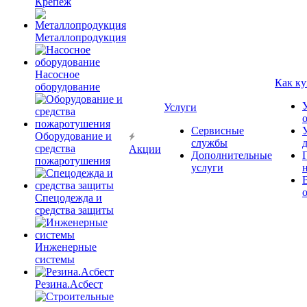
Крепёж
Металлопродукция
Насосное
Как ку
оборудование
Услуги
Сервисные
Оборудование и
службы
средства
Акции
Дополнительные
пожаротушения
услуги
Спецодежда и
средства защиты
Инженерные
системы
Резина.Асбест