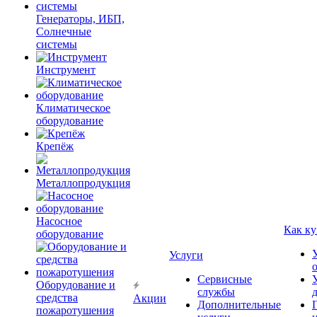
Генераторы, ИБП,
Солнечные
системы
Инструмент
Климатическое
оборудование
Крепёж
Металлопродукция
Насосное
Как ку
оборудование
Услуги
Сервисные
Оборудование и
службы
средства
Акции
Дополнительные
пожаротушения