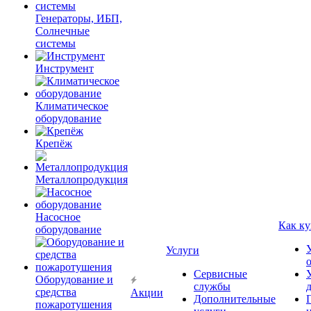
Генераторы, ИБП,
Солнечные
системы
Инструмент
Климатическое
оборудование
Крепёж
Металлопродукция
Насосное
Как ку
оборудование
Услуги
Сервисные
Оборудование и
службы
средства
Акции
Дополнительные
пожаротушения