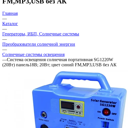
FM,MP3,USB без АК
Главная
—
Каталог
—
Генераторы, ИБП, Солнечные системы
—
Преобразователи солнечной энергии
—
Солнечные системы освещения
—
Система освещения солнечная портативная SG1220W
(20Вт) панель18В; 20Вт; цвет синий FM,MP3,USB без АК