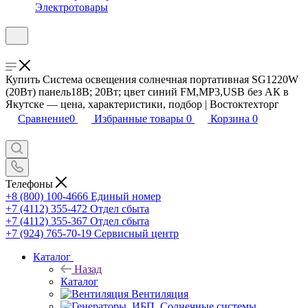
Электротовары
Купить Система освещения солнечная портативная SG1220W
(20Вт) панель18В; 20Вт; цвет синий FM,MP3,USB без АК в
Якутске — цена, характеристики, подбор | Востоктехторг
Сравнение
0
Избранные товары
0
Корзина
0
Телефоны
+8 (800) 100-4666
Единый номер
+7 (4112) 355-472
Отдел сбыта
+7 (4112) 355-367
Отдел сбыта
+7 (924) 765-70-19
Сервисный центр
Каталог
Назад
Каталог
Вентиляция