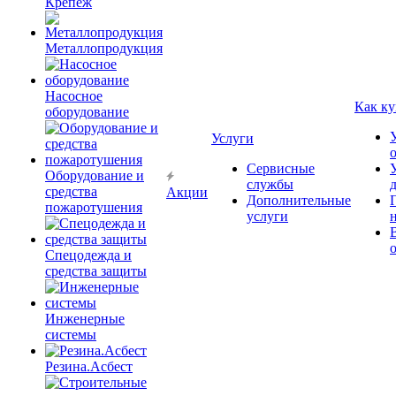
Крепёж
Металлопродукция
Насосное
Как ку
оборудование
Услуги
Сервисные
Оборудование и
службы
средства
Акции
Дополнительные
пожаротушения
услуги
Спецодежда и
средства защиты
Инженерные
системы
Резина.Асбест