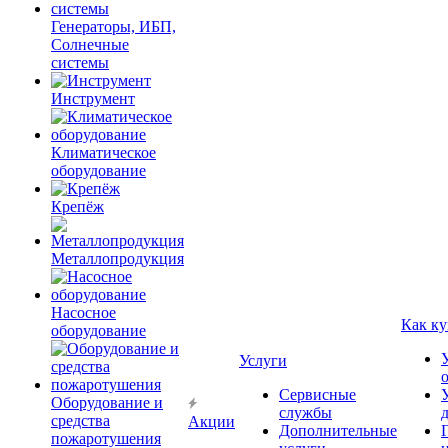
Генераторы, ИБП,
Солнечные
системы
Инструмент
Климатическое
оборудование
Крепёж
Металлопродукция
Насосное
Как ку
оборудование
Услуги
Сервисные
Оборудование и
службы
средства
Акции
Дополнительные
пожаротушения