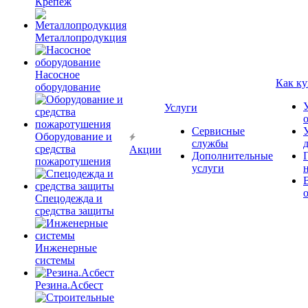
Крепёж
Металлопродукция
Насосное
Как ку
оборудование
Услуги
Сервисные
Оборудование и
службы
средства
Акции
Дополнительные
пожаротушения
услуги
Спецодежда и
средства защиты
Инженерные
системы
Резина.Асбест