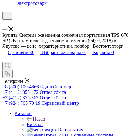
Электротовары
Купить Система освещения солнечная портативная TPS-676-
SP (2Вт) лампочка с датчиком движения (04,07,2018) в
Якутске — цена, характеристики, подбор | Востоктехторг
Сравнение
0
Избранные товары
0
Корзина
0
Телефоны
+8 (800) 100-4666
Единый номер
+7 (4112) 355-472
Отдел сбыта
+7 (4112) 355-367
Отдел сбыта
+7 (924) 765-70-19
Сервисный центр
Каталог
Назад
Каталог
Вентиляция