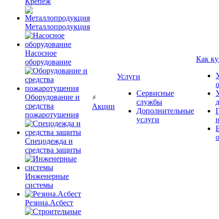
Крепёж
Металлопродукция
Насосное
Как ку
оборудование
Услуги
Сервисные
Оборудование и
службы
средства
Акции
Дополнительные
пожаротушения
услуги
Спецодежда и
средства защиты
Инженерные
системы
Резина.Асбест