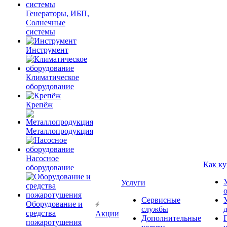
Генераторы, ИБП,
Солнечные
системы
Инструмент
Климатическое
оборудование
Крепёж
Металлопродукция
Насосное
Как ку
оборудование
Услуги
Сервисные
Оборудование и
службы
средства
Акции
Дополнительные
пожаротушения