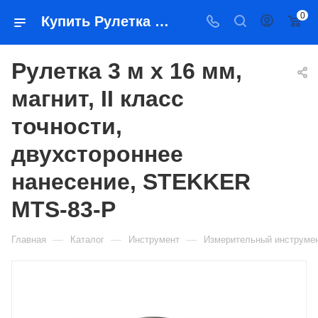
0
Купить Рулетка 3 м х 16 мм, магнит, II класс точности, двухстороннее нанесение, STEKKER MTS-83-P в Якутске — цена, характеристики, подбор | Востоктехторг
Рулетка 3 м х 16 мм,
магнит, II класс
точности,
двухстороннее
нанесение, STEKKER
MTS-83-P
—
—
—
Главная
Каталог
Инструмент
Измерительный инструме