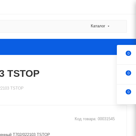
Каталог
0
03 TSTOP
0
022103 TSTOP
0
Код товара:
00031545
ненный T702/022103 TSTOP