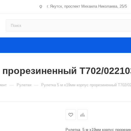
г. Якутск, проспект Михаила Николаева, 25/5
с прорезиненный T702/0221
—
—
мент
Рулетки
Рулетка 5 м х19мм корпус прорезиненный T702/
Рулетка 5 м х19мм корпус прорези