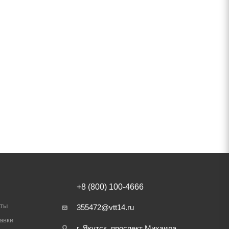
+8 (800) 100-4666
аты
355472@vtt14.ru
авки
г. Якутск, проспект Михаила