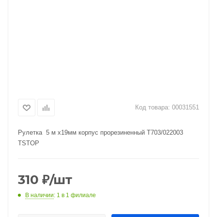
Код товара:
00031551
Рулетка 5 м х19мм корпус прорезиненный T703/022003
TSTOP
310
₽
/шт
В наличии
: 1
в 1 филиале