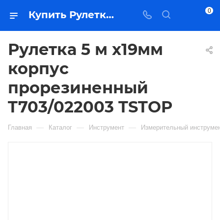
0
Купить Рулетка 5 м х19мм корпус прорезиненный T703/022003 TSTOP в Якутске — цена, характеристики, подбор | Востоктехторг
Рулетка 5 м х19мм
корпус
прорезиненный
T703/022003 TSTOP
—
—
—
Главная
Каталог
Инструмент
Измерительный инструме