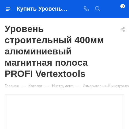
0
Купить Уровень строительный 400мм алюминиевый магнитная полоса PROFI Vertextools в Якутске — цена, характеристики, подбор | Востоктехторг
Уровень
строительный 400мм
алюминиевый
магнитная полоса
PROFI Vertextools
—
—
—
Главная
Каталог
Инструмент
Измерительный инструме