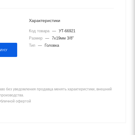
Характеристики
Код товара
—
УТ-66921
Размер
—
7х19мм 3/8"
Тип
—
Головка
ЗИНУ
аво без уведомления продавца менять характеристики, внешний
 производства.
убличной офертой