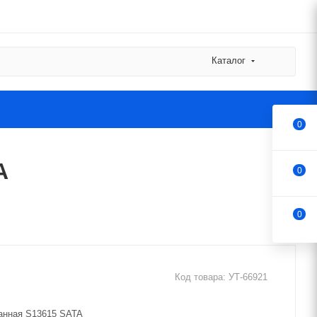
Каталог
0
A
0
0
Код товара:
УТ-66921
ранная S13615 SATA