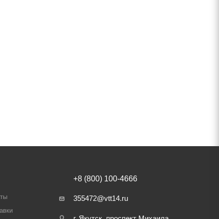
+8 (800) 100-4666
аты
355472@vtt14.ru
авки
г. Якутск, проспект Михаила