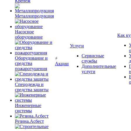
Крепёж
Металлопродукция
Насосное
Как ку
оборудование
Услуги
Сервисные
Оборудование и
службы
средства
Акции
Дополнительные
пожаротушения
услуги
Спецодежда и
средства защиты
Инженерные
системы
Резина.Асбест