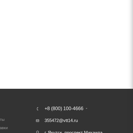
+8 (800) 100-4666
аты
355472@vtt14.ru
авки
г. Якутск, проспект Михаила