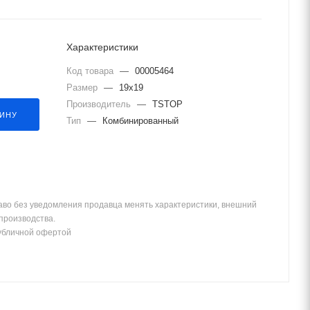
Характеристики
Код товара
—
00005464
Размер
—
19х19
Производитель
—
TSTOP
ЗИНУ
Тип
—
Комбинированный
аво без уведомления продавца менять характеристики, внешний
 производства.
убличной офертой