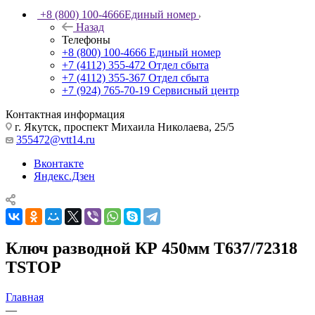
+8 (800) 100-4666
Единый номер
Назад
Телефоны
+8 (800) 100-4666
Единый номер
+7 (4112) 355-472
Отдел сбыта
+7 (4112) 355-367
Отдел сбыта
+7 (924) 765-70-19
Сервисный центр
Контактная информация
г. Якутск, проспект Михаила Николаева, 25/5
355472@vtt14.ru
Вконтакте
Яндекс.Дзен
Ключ разводной КР 450мм Т637/72318
TSTOP
Главная
—