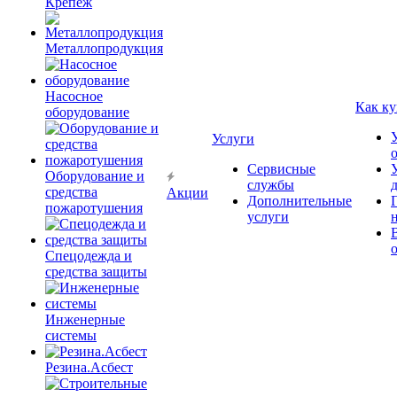
Крепёж
Металлопродукция
Насосное
Как ку
оборудование
Услуги
Сервисные
Оборудование и
службы
средства
Акции
Дополнительные
пожаротушения
услуги
Спецодежда и
средства защиты
Инженерные
системы
Резина.Асбест