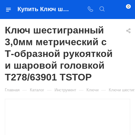
0
Купить Ключ шестигранный 3,0мм метрический с Т-образной рукояткой и шаровой головкой T278/63901 TSTOP в Якутске — цена, характеристики, подбор | Востоктехторг
Ключ шестигранный
3,0мм метрический с
Т-образной рукояткой
и шаровой головкой
T278/63901 TSTOP
—
—
—
—
Главная
Каталог
Инструмент
Ключи
Ключи шестиг