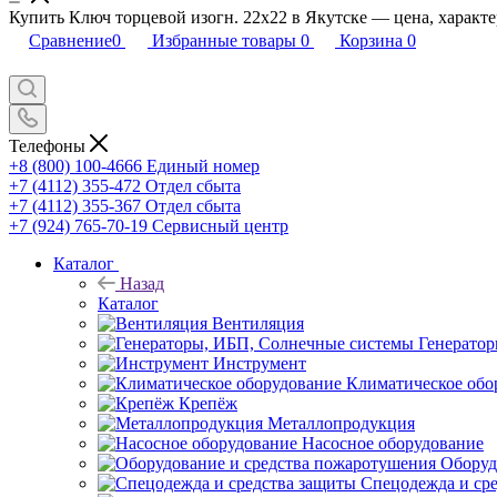
Купить Ключ торцевой изогн. 22х22 в Якутске — цена, характе
Сравнение
0
Избранные товары
0
Корзина
0
Телефоны
+8 (800) 100-4666
Единый номер
+7 (4112) 355-472
Отдел сбыта
+7 (4112) 355-367
Отдел сбыта
+7 (924) 765-70-19
Сервисный центр
Каталог
Назад
Каталог
Вентиляция
Генерато
Инструмент
Климатическое обо
Крепёж
Металлопродукция
Насосное оборудование
Оборуд
Спецодежда и ср