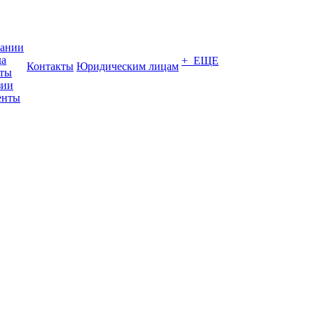
пании
да
+ ЕЩЕ
Контакты
Юридическим лицам
кты
зии
енты