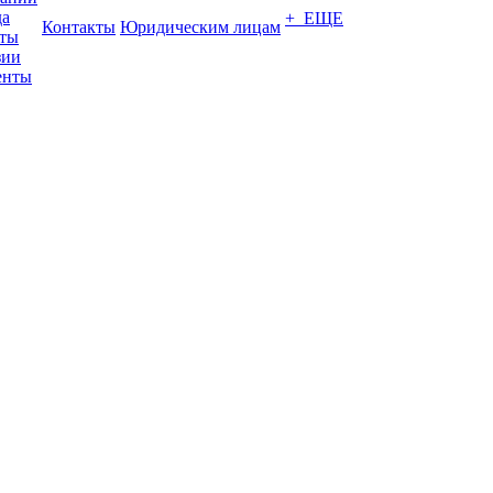
да
+ ЕЩЕ
Контакты
Юридическим лицам
кты
зии
енты