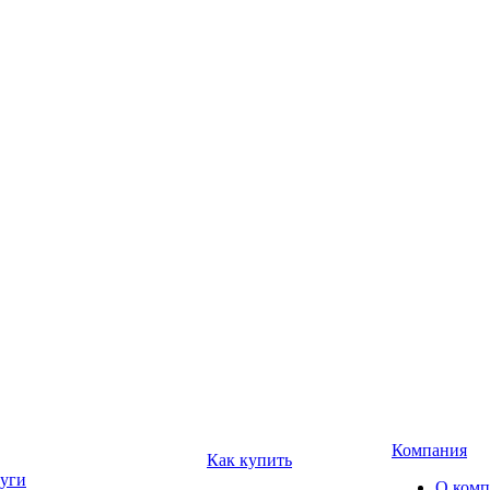
Компания
Как купить
уги
О ком