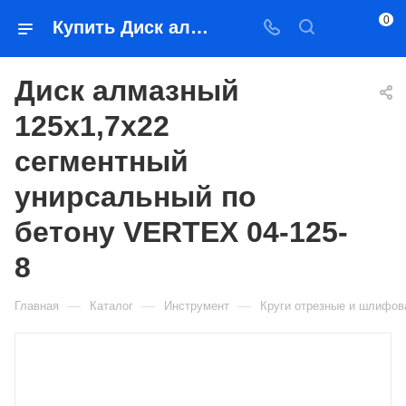
0
Купить Диск алмазный 125х1,7х22 сегментный унирсальный по бетону VERTEX 04-125-8 в Якутске — цена, характеристики, подбор | Востоктехторг
Диск алмазный
125х1,7х22
сегментный
унирсальный по
бетону VERTEX 04-125-
8
—
—
—
Главная
Каталог
Инструмент
Круги отрезные и шлифо