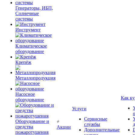
Генераторы, ИБП,
Солнечные
системы
Инструмент
Климатическое
оборудование
Крепёж
Металлопродукция
Насосное
Как ку
оборудование
Услуги
Сервисные
Оборудование и
службы
средства
Акции
Дополнительные
пожаротушения