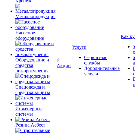
Крепёж
Металлопродукция
Насосное
Как ку
оборудование
Услуги
Сервисные
Оборудование и
службы
средства
Акции
Дополнительные
пожаротушения
услуги
Спецодежда и
средства защиты
Инженерные
системы
Резина.Асбест