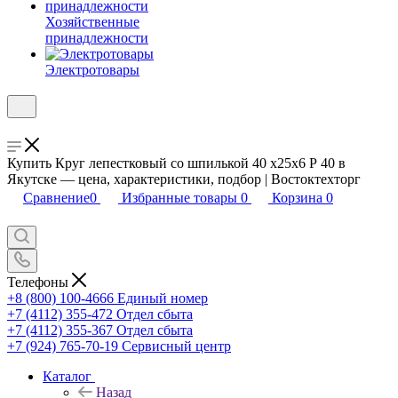
Хозяйственные
принадлежности
Электротовары
Купить Круг лепестковый со шпилькой 40 х25х6 Р 40 в
Якутске — цена, характеристики, подбор | Востоктехторг
Сравнение
0
Избранные товары
0
Корзина
0
Телефоны
+8 (800) 100-4666
Единый номер
+7 (4112) 355-472
Отдел сбыта
+7 (4112) 355-367
Отдел сбыта
+7 (924) 765-70-19
Сервисный центр
Каталог
Назад