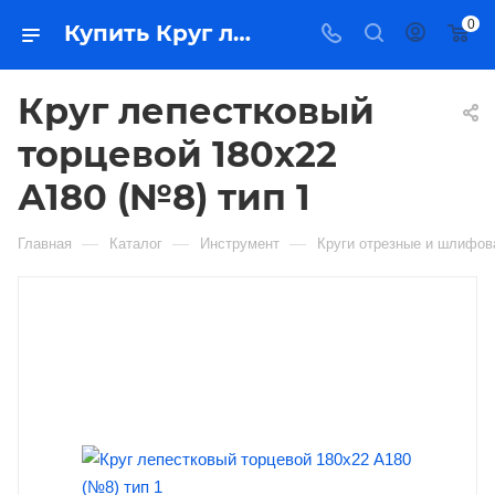
0
Купить Круг лепестковый торцевой 180х22 А180 (№8) тип 1 в Якутске — цена, характеристики, подбор | Востоктехторг
Круг лепестковый
торцевой 180х22
А180 (№8) тип 1
—
—
—
Главная
Каталог
Инструмент
Круги отрезные и шлифо