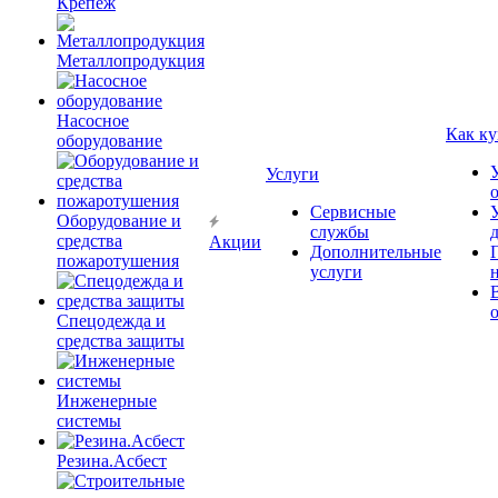
Крепёж
Металлопродукция
Насосное
Как ку
оборудование
Услуги
Сервисные
Оборудование и
службы
средства
Акции
Дополнительные
пожаротушения
услуги
Спецодежда и
средства защиты
Инженерные
системы
Резина.Асбест