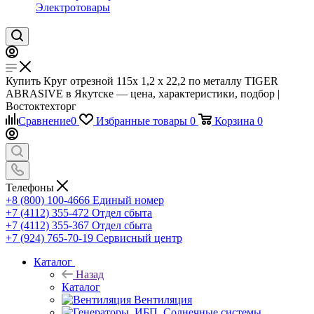
Электротовары
Купить Круг отрезной 115x 1,2 x 22,2 по металлу TIGER
ABRASIVE в Якутске — цена, характеристики, подбор |
Востоктехторг
Сравнение
0
Избранные товары
0
Корзина
0
Телефоны
+8 (800) 100-4666
Единый номер
+7 (4112) 355-472
Отдел сбыта
+7 (4112) 355-367
Отдел сбыта
+7 (924) 765-70-19
Сервисный центр
Каталог
Назад
Каталог
Вентиляция