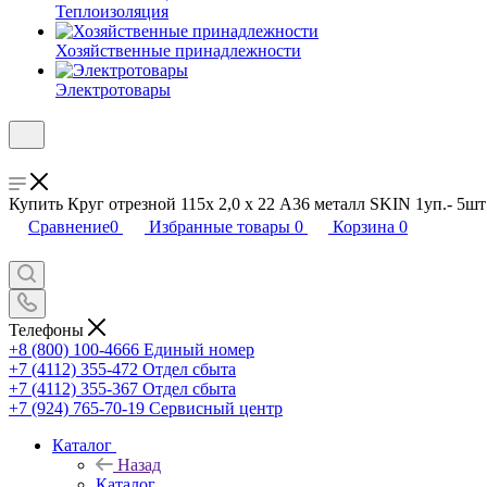
Теплоизоляция
Хозяйственные принадлежности
Электротовары
Купить Круг отрезной 115x 2,0 x 22 А36 металл SKIN 1уп.- 5шт
Сравнение
0
Избранные товары
0
Корзина
0
Телефоны
+8 (800) 100-4666
Единый номер
+7 (4112) 355-472
Отдел сбыта
+7 (4112) 355-367
Отдел сбыта
+7 (924) 765-70-19
Сервисный центр
Каталог
Назад
Каталог