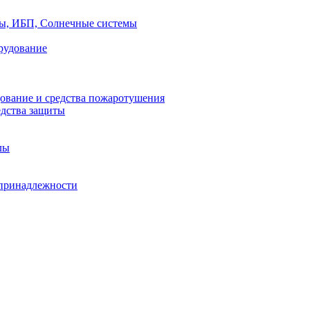
ры, ИБП, Солнечные системы
рудование
ование и средства пожаротушения
едства защиты
лы
принадлежности