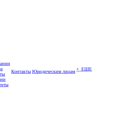
пании
да
+ ЕЩЕ
Контакты
Юридическим лицам
кты
зии
енты