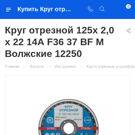
0
Купить Круг отрезной 125x 2,0 x 22 14А F36 37 BF M Волжские 12250 в Якутске — цена, характеристики, подбор | Востоктехторг
Круг отрезной 125x 2,0
x 22 14А F36 37 BF M
Волжские 12250
—
—
—
Главная
Каталог
Инструмент
Круги отрезные и шлифо