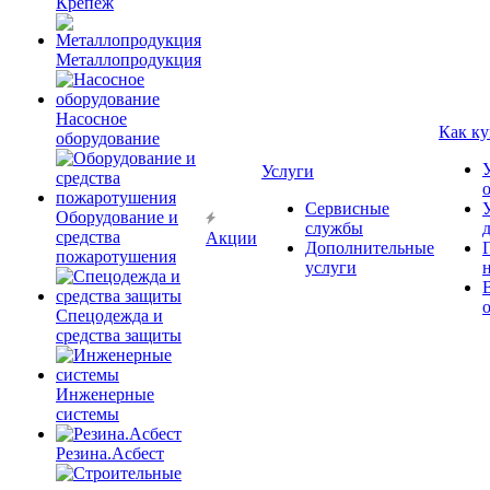
Крепёж
Металлопродукция
Насосное
Как ку
оборудование
Услуги
Сервисные
Оборудование и
службы
средства
Акции
Дополнительные
пожаротушения
услуги
Спецодежда и
средства защиты
Инженерные
системы
Резина.Асбест