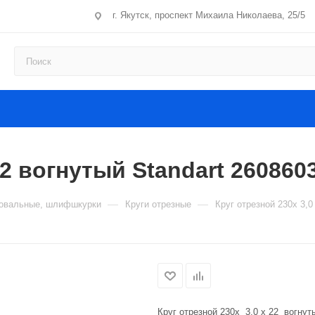
г. Якутск, проспект Михаила Николаева, 25/5
 22 вогнутый Standart 26086
—
—
фовальные, шлифшкурки
Круги отрезные
Круг отрезной 230x 3,
Круг отрезной 230x 3,0 x 22 вогну