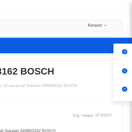
Каталог
0
03162 BOSCH
0
0 x 22 вогнутый Standart 2608603162 BOSCH
0
Код товара:
УТ-63372
тый Standart 2608603162 BOSCH