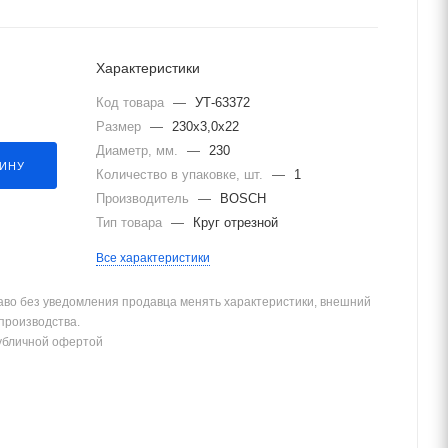
Характеристики
Код товара
—
УТ-63372
Размер
—
230х3,0х22
Диаметр, мм.
—
230
ЗИНУ
Количество в упаковке, шт.
—
1
Производитель
—
BOSCH
Тип товара
—
Круг отрезной
Все характеристики
аво без уведомления продавца менять характеристики, внешний
 производства.
убличной офертой