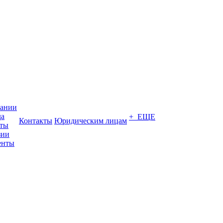
пании
да
+ ЕЩЕ
Контакты
Юридическим лицам
кты
зии
енты