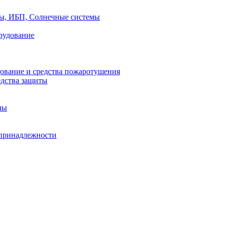
ры, ИБП, Солнечные системы
рудование
ование и средства пожаротушения
едства защиты
лы
принадлежности