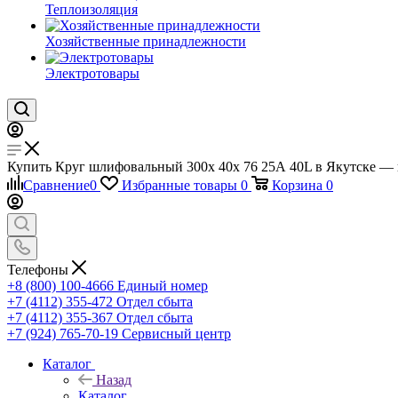
Теплоизоляция
Хозяйственные принадлежности
Электротовары
Купить Круг шлифовальный 300х 40х 76 25А 40L в Якутске — ц
Сравнение
0
Избранные товары
0
Корзина
0
Телефоны
+8 (800) 100-4666
Единый номер
+7 (4112) 355-472
Отдел сбыта
+7 (4112) 355-367
Отдел сбыта
+7 (924) 765-70-19
Сервисный центр
Каталог
Назад
Каталог