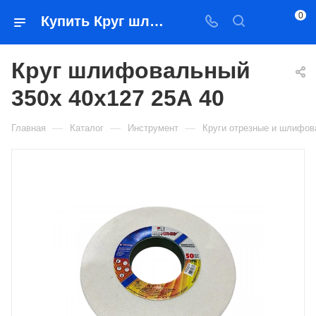
0
Купить Круг шлифовальный 350х 40х127 25А 40 в Якутске — цена, характеристики, подбор | Востоктехторг
Круг шлифовальный
350х 40х127 25А 40
—
—
—
Главная
Каталог
Инструмент
Круги отрезные и шлифо