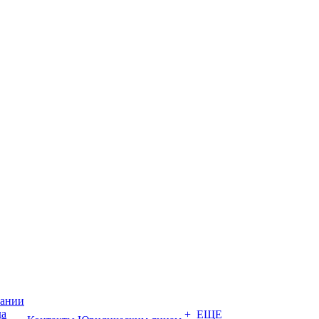
пании
да
+ ЕЩЕ