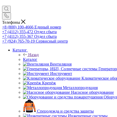
Телефоны
+8 (800) 100-4666
Единый номер
+7 (4112) 355-472
Отдел сбыта
+7 (4112) 355-367
Отдел сбыта
+7 (924) 765-70-19
Сервисный центр
Каталог
Назад
Каталог
Вентиляция
Генерато
Инструмент
Климатическое обо
Крепёж
Металлопродукция
Насосное оборудование
Оборуд
Спецодежда и средства защиты
Инженерные системы