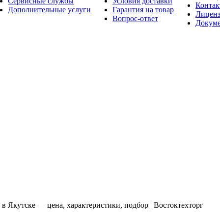
Сервисные службы
Условия доставки
Конта
Дополнительные услуги
Гарантия на товар
Лицен
Вопрос-ответ
Докум
в Якутске — цена, характеристики, подбор | Востоктехторг