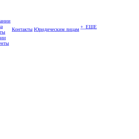
пании
да
+ ЕЩЕ
Контакты
Юридическим лицам
кты
зии
енты