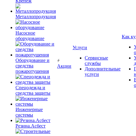
Крепёж
Металлопродукция
Насосное
Как ку
оборудование
Услуги
Сервисные
Оборудование и
службы
средства
Акции
Дополнительные
пожаротушения
услуги
Спецодежда и
средства защиты
Инженерные
системы
Резина.Асбест