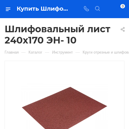
0
Купить Шлифовальный лист 240х170 ЭН- 10 в Якутске — цена, характеристики, подбор | Востоктехторг
Шлифовальный лист
240х170 ЭН- 10
—
—
—
Главная
Каталог
Инструмент
Круги отрезные и шлифо