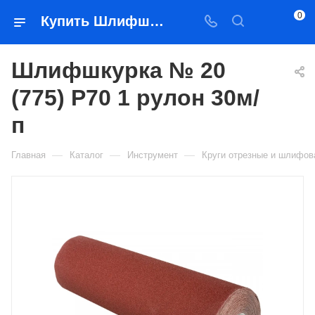
0
Купить Шлифшкурка № 20 (775) P70 1 рулон 30м/п в Якутске — цена, характеристики, подбор | Востоктехторг
Шлифшкурка № 20
(775) P70 1 рулон 30м/
п
—
—
—
Главная
Каталог
Инструмент
Круги отрезные и шлифо