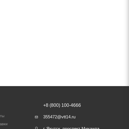
+8 (800) 100-4666
аты
355472@vtt14.ru
авки
г. Якутск, проспект Михаила