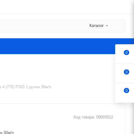
Каталог
0
0
4 (775) P320 1 рулон 30м/п
0
Код товара:
00003012
н 30м/п