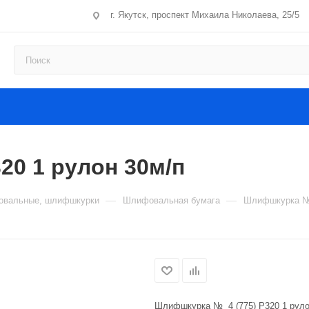
г. Якутск, проспект Михаила Николаева, 25/5
20 1 рулон 30м/п
—
—
фовальные, шлифшкурки
Шлифовальная бумага
Шлифшкурка № 
Шлифшкурка № 4 (775) P320 1 руло