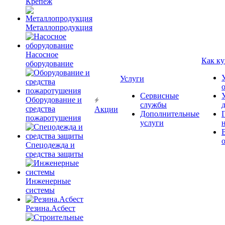
Крепёж
Металлопродукция
Насосное
Как ку
оборудование
Услуги
Сервисные
Оборудование и
службы
средства
Акции
Дополнительные
пожаротушения
услуги
Спецодежда и
средства защиты
Инженерные
системы
Резина.Асбест