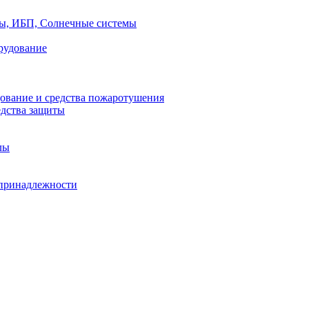
ры, ИБП, Солнечные системы
рудование
ование и средства пожаротушения
едства защиты
лы
принадлежности