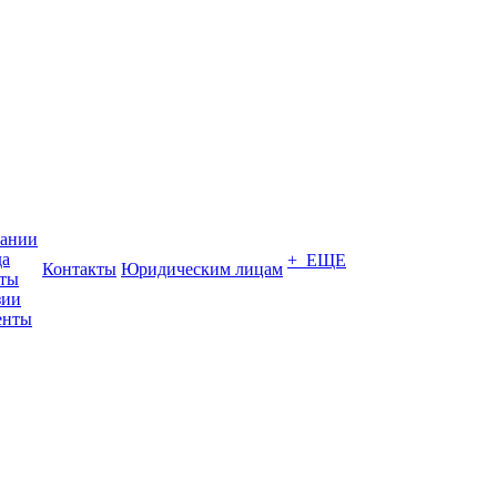
пании
да
+ ЕЩЕ
Контакты
Юридическим лицам
кты
зии
енты