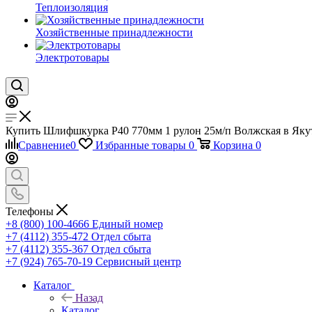
Теплоизоляция
Хозяйственные принадлежности
Электротовары
Купить Шлифшкурка P40 770мм 1 рулон 25м/п Волжская в Якутс
Сравнение
0
Избранные товары
0
Корзина
0
Телефоны
+8 (800) 100-4666
Единый номер
+7 (4112) 355-472
Отдел сбыта
+7 (4112) 355-367
Отдел сбыта
+7 (924) 765-70-19
Сервисный центр
Каталог
Назад
Каталог