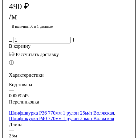
490
₽
/м
В наличии
: 50
в 1 филиале
В корзину
Рассчитать доставку
Характеристики
Код товара
—
00009245
Перелинковка
—
Шлифшкурка P36 770мм 1 рулон 25м/п Волжская
,
Шлифшкурка P40 770мм 1 рулон 25м/п Волжская
Длина
—
25м