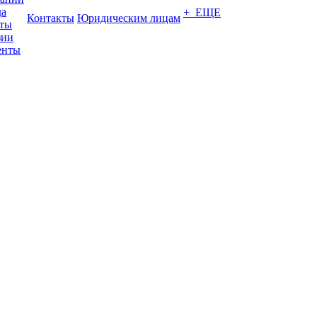
да
+ ЕЩЕ
Контакты
Юридическим лицам
кты
зии
енты