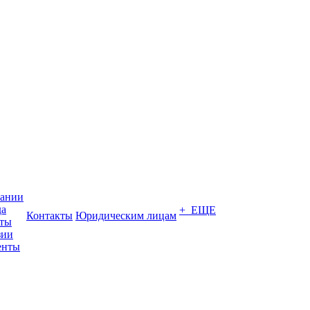
пании
да
+ ЕЩЕ
Контакты
Юридическим лицам
кты
зии
енты