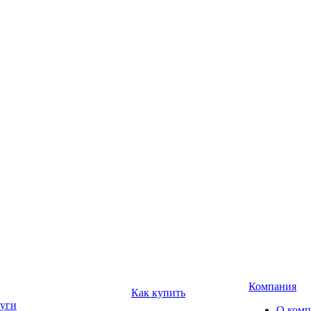
Компания
Как купить
уги
О ком