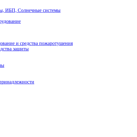
ры, ИБП, Солнечные системы
рудование
ование и средства пожаротушения
едства защиты
лы
принадлежности