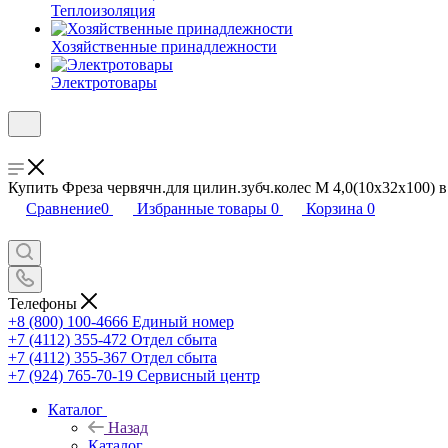
Теплоизоляция
Хозяйственные принадлежности
Электротовары
Купить Фреза червячн.для цилин.зубч.колес М 4,0(10х32х100) в
Сравнение
0
Избранные товары
0
Корзина
0
Телефоны
+8 (800) 100-4666
Единый номер
+7 (4112) 355-472
Отдел сбыта
+7 (4112) 355-367
Отдел сбыта
+7 (924) 765-70-19
Сервисный центр
Каталог
Назад
Каталог