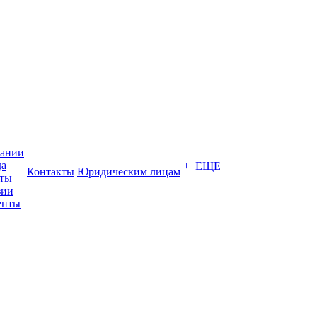
пании
да
+ ЕЩЕ
Контакты
Юридическим лицам
кты
зии
енты