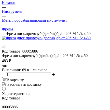
Каталог
—
Инструмент
—
Металлообрабатывающий инструмент
—
Фрезы
—
Фреза диск.прямозуб.(долбяк)бр/ст.20* М 1,5; z-50
Код товара:
00005886
Фреза диск.прямозуб.(долбяк) бр/ст.20* М 1,5; z-50
483
₽
/шт
В наличии
: 69
в 1 филиале
В корзину
Рассчитать доставку
Характеристики
Код товара
—
00005886