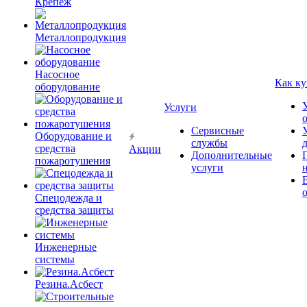
Крепёж
Металлопродукция
Насосное
Как ку
оборудование
Услуги
Сервисные
Оборудование и
службы
средства
Акции
Дополнительные
пожаротушения
услуги
Спецодежда и
средства защиты
Инженерные
системы
Резина.Асбест