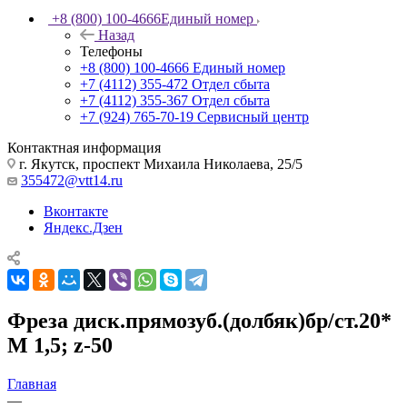
+8 (800) 100-4666
Единый номер
Назад
Телефоны
+8 (800) 100-4666
Единый номер
+7 (4112) 355-472
Отдел сбыта
+7 (4112) 355-367
Отдел сбыта
+7 (924) 765-70-19
Сервисный центр
Контактная информация
г. Якутск, проспект Михаила Николаева, 25/5
355472@vtt14.ru
Вконтакте
Яндекс.Дзен
Фреза диск.прямозуб.(долбяк)бр/ст.20*
М 1,5; z-50
Главная
—