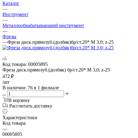
Каталог
—
Инструмент
—
Металлообрабатывающий инструмент
—
Фрезы
—
Фреза диск.прямозуб.(долбяк)бр/ст.20* М 3,0; z-25
Код товара:
00005895
Фреза диск.прямозуб.(долбяк) бр/ст.20* М 3,0; z-25
472
₽
/шт
В наличии
: 76
в 1 филиале
В корзину
Рассчитать доставку
Характеристики
Код товара
—
00005895