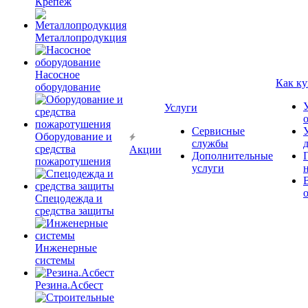
Крепёж
Металлопродукция
Насосное
Как ку
оборудование
Услуги
Сервисные
Оборудование и
службы
средства
Акции
Дополнительные
пожаротушения
услуги
Спецодежда и
средства защиты
Инженерные
системы
Резина.Асбест