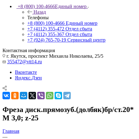
+8 (800) 100-4666
Единый номер
Назад
Телефоны
+8 (800) 100-4666
Единый номер
+7 (4112) 355-472
Отдел сбыта
+7 (4112) 355-367
Отдел сбыта
+7 (924) 765-70-19
Сервисный центр
Контактная информация
г. Якутск, проспект Михаила Николаева, 25/5
355472@vtt14.ru
Вконтакте
Яндекс.Дзен
Фреза диск.прямозуб.(долбяк)бр/ст.20*
М 3,0; z-25
Главная
—