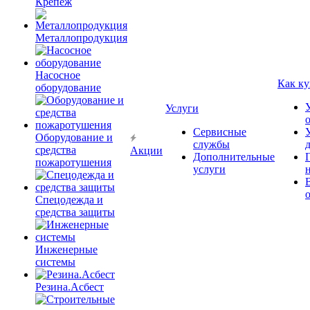
Крепёж
Металлопродукция
Насосное
Как ку
оборудование
Услуги
Сервисные
Оборудование и
службы
средства
Акции
Дополнительные
пожаротушения
услуги
Спецодежда и
средства защиты
Инженерные
системы
Резина.Асбест