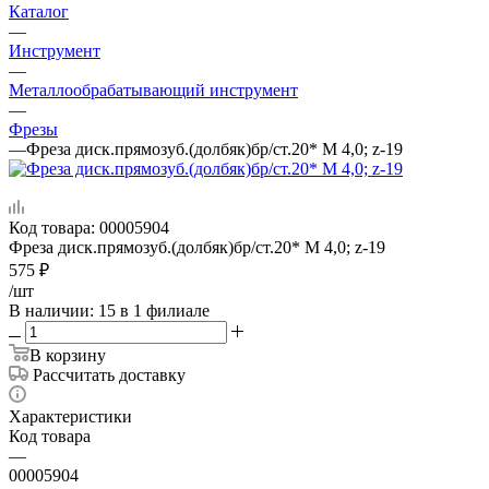
Каталог
—
Инструмент
—
Металлообрабатывающий инструмент
—
Фрезы
—
Фреза диск.прямозуб.(долбяк)бр/ст.20* М 4,0; z-19
Код товара:
00005904
Фреза диск.прямозуб.(долбяк)бр/ст.20* М 4,0; z-19
575
₽
/шт
В наличии
: 15
в 1 филиале
В корзину
Рассчитать доставку
Характеристики
Код товара
—
00005904