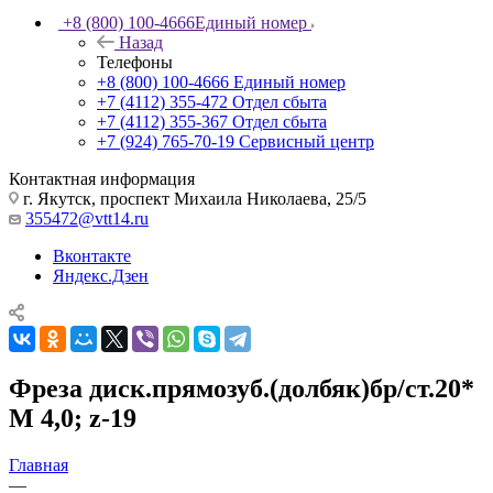
+8 (800) 100-4666
Единый номер
Назад
Телефоны
+8 (800) 100-4666
Единый номер
+7 (4112) 355-472
Отдел сбыта
+7 (4112) 355-367
Отдел сбыта
+7 (924) 765-70-19
Сервисный центр
Контактная информация
г. Якутск, проспект Михаила Николаева, 25/5
355472@vtt14.ru
Вконтакте
Яндекс.Дзен
Фреза диск.прямозуб.(долбяк)бр/ст.20*
М 4,0; z-19
Главная
—