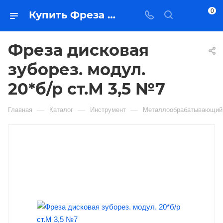
0
Купить Фреза дисковая зуборез. модул. 20*б/р ст.М 3,5 №7 в Якутске — цена, характеристики, подбор | Востоктехторг
Фреза дисковая
зуборез. модул.
20*б/р ст.М 3,5 №7
—
—
—
Главная
Каталог
Инструмент
Металлообрабатывающий 