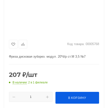
Код товара:
00005768
Фреза дисковая зуборез. модул. 20*б/р ст.М 3,5 №7
207
₽
/шт
В наличии
: 2
в 1 филиале
В КОРЗИНУ