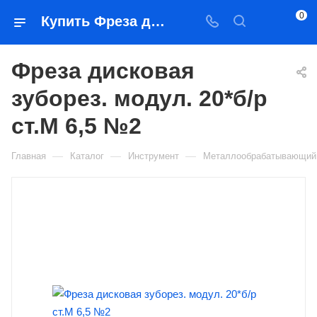
0
Купить Фреза дисковая зуборез. модул. 20*б/р ст.М 6,5 №2 в Якутске — цена, характеристики, подбор | Востоктехторг
Фреза дисковая
зуборез. модул. 20*б/р
ст.М 6,5 №2
—
—
—
Главная
Каталог
Инструмент
Металлообрабатывающий 