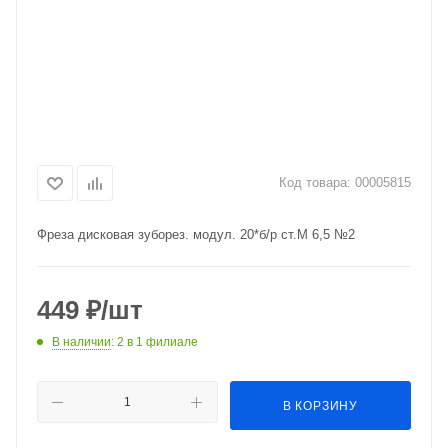
Код товара:
00005815
Фреза дисковая зуборез. модул. 20*б/р ст.М 6,5 №2
449
₽
/шт
В наличии
: 2
в 1 филиале
В КОРЗИНУ