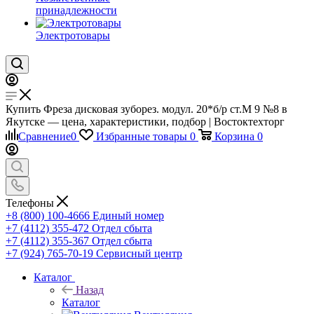
принадлежности
Электротовары
Купить Фреза дисковая зуборез. модул. 20*б/р ст.М 9 №8 в
Якутске — цена, характеристики, подбор | Востоктехторг
Сравнение
0
Избранные товары
0
Корзина
0
Телефоны
+8 (800) 100-4666
Единый номер
+7 (4112) 355-472
Отдел сбыта
+7 (4112) 355-367
Отдел сбыта
+7 (924) 765-70-19
Сервисный центр
Каталог
Назад
Каталог