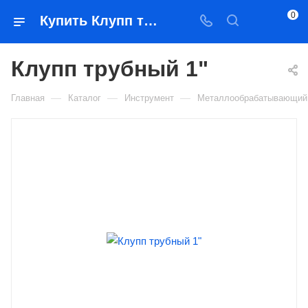
0
Купить Клупп трубный 1" в Якутске — цена, характеристики, подбор | Востоктехторг
Клупп трубный 1"
—
—
—
Главная
Каталог
Инструмент
Металлообрабатывающий 