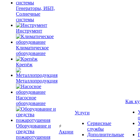
Генераторы, ИБП,
Солнечные
системы
Инструмент
Климатическое
оборудование
Крепёж
Металлопродукция
Насосное
Как ку
оборудование
Услуги
Сервисные
Оборудование и
службы
средства
Акции
Дополнительные
пожаротушения