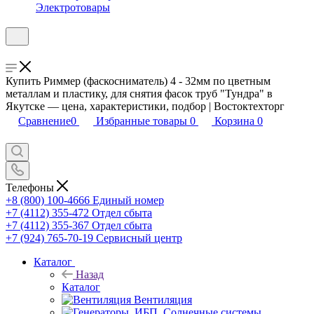
Электротовары
Купить Риммер (фаскосниматель) 4 - 32мм по цветным
металлам и пластику, для снятия фасок труб "Тундра" в
Якутске — цена, характеристики, подбор | Востоктехторг
Сравнение
0
Избранные товары
0
Корзина
0
Телефоны
+8 (800) 100-4666
Единый номер
+7 (4112) 355-472
Отдел сбыта
+7 (4112) 355-367
Отдел сбыта
+7 (924) 765-70-19
Сервисный центр
Каталог
Назад
Каталог
Вентиляция