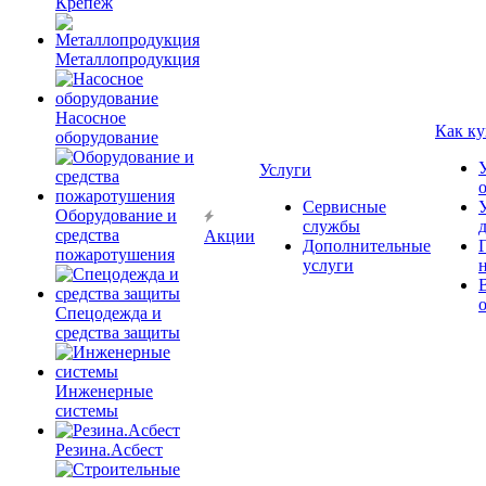
Крепёж
Металлопродукция
Насосное
Как ку
оборудование
Услуги
Сервисные
Оборудование и
службы
средства
Акции
Дополнительные
пожаротушения
услуги
Спецодежда и
средства защиты
Инженерные
системы
Резина.Асбест