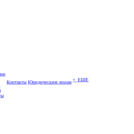
нии
+ ЕЩЕ
Контакты
Юридическим лицам
ы
и
ты