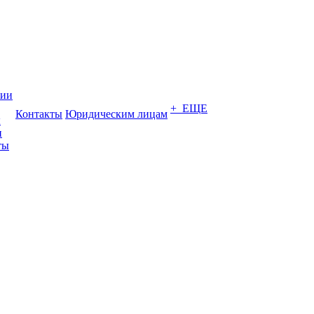
нии
+ ЕЩЕ
Контакты
Юридическим лицам
ы
и
ты