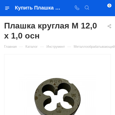
0
Купить Плашка круглая М 12,0 х 1,0 осн в Якутске — цена, характеристики, подбор | Востоктехторг
Плашка круглая М 12,0
х 1,0 осн
—
—
—
Главная
Каталог
Инструмент
Металлообрабатывающий 