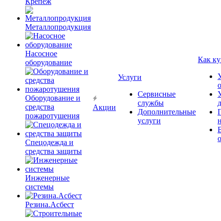
Крепёж
Металлопродукция
Насосное
Как ку
оборудование
Услуги
Сервисные
Оборудование и
службы
средства
Акции
Дополнительные
пожаротушения
услуги
Спецодежда и
средства защиты
Инженерные
системы
Резина.Асбест