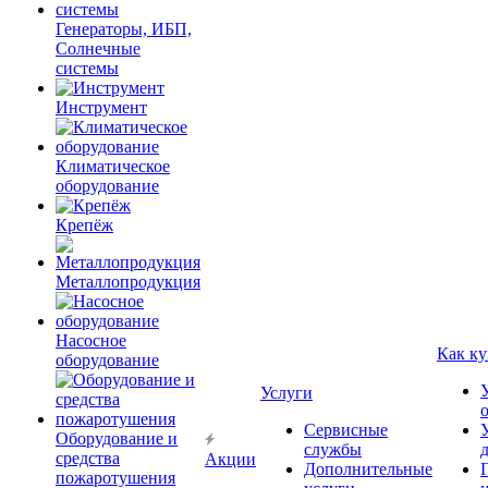
Генераторы, ИБП,
Солнечные
системы
Инструмент
Климатическое
оборудование
Крепёж
Металлопродукция
Насосное
Как ку
оборудование
Услуги
Сервисные
Оборудование и
службы
средства
Акции
Дополнительные
пожаротушения