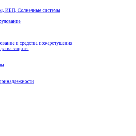
ры, ИБП, Солнечные системы
рудование
ование и средства пожаротушения
едства защиты
лы
принадлежности