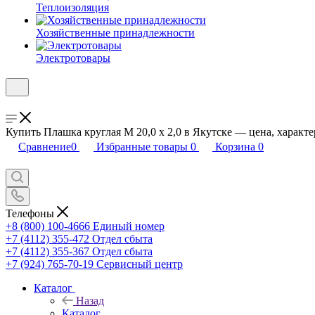
Теплоизоляция
Хозяйственные принадлежности
Электротовары
Купить Плашка круглая М 20,0 х 2,0 в Якутске — цена, характе
Сравнение
0
Избранные товары
0
Корзина
0
Телефоны
+8 (800) 100-4666
Единый номер
+7 (4112) 355-472
Отдел сбыта
+7 (4112) 355-367
Отдел сбыта
+7 (924) 765-70-19
Сервисный центр
Каталог
Назад
Каталог