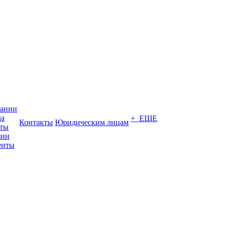
пании
да
+ ЕЩЕ
Контакты
Юридическим лицам
кты
зии
енты