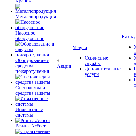
Крепёж
Металлопродукция
Насосное
Как ку
оборудование
Услуги
Сервисные
Оборудование и
службы
средства
Акции
Дополнительные
пожаротушения
услуги
Спецодежда и
средства защиты
Инженерные
системы
Резина.Асбест