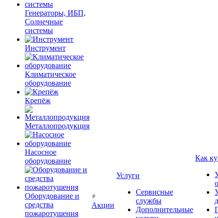
Генераторы, ИБП,
Солнечные
системы
Инструмент
Климатическое
оборудование
Крепёж
Металлопродукция
Насосное
Как ку
оборудование
Услуги
Сервисные
Оборудование и
службы
средства
Акции
Дополнительные
пожаротушения