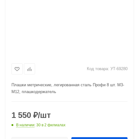
Код товара:
УТ-69280
Плашки метрические, легированная сталь Профи 8 шт. М3-
М12, плашкодержатель
1 550
₽
/шт
В наличии
: 30
в 2 филиалах