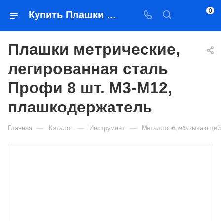
0
Купить Плашки метрические, легированная сталь Профи 8 шт. М3-М12, плашкодержатель в Якутске — цена, характеристики, подбор | Востоктехторг
Плашки метрические,
легированная сталь
Профи 8 шт. М3-М12,
плашкодержатель
—
—
—
Главная
Каталог
Инструмент
Металлообрабатывающий 